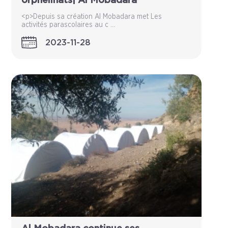
orphelinats| Al Mobadara
<p>Depuis sa création Al Mobadara met Les
activités parascolaires au c ...
2023-11-28