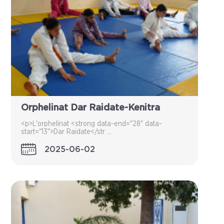
Orphelinat Dar Raidate-Kenitra
<p>L'orphelinat <strong data-end="28" data-
start="13">Dar Raidate</str ...
2025-06-02