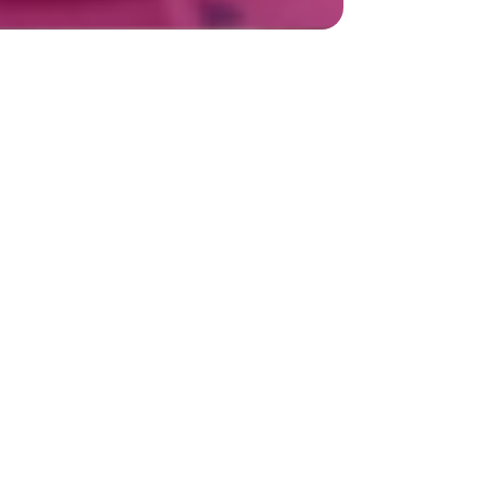
 garçons de Dar Mobdioune ont ainsi pu bénéficier
 un peu plus sur la Palestine et ceci de
car c'est grâce à celui-ci que nos orphelins ont la
sujets-là.
n meilleur monde.