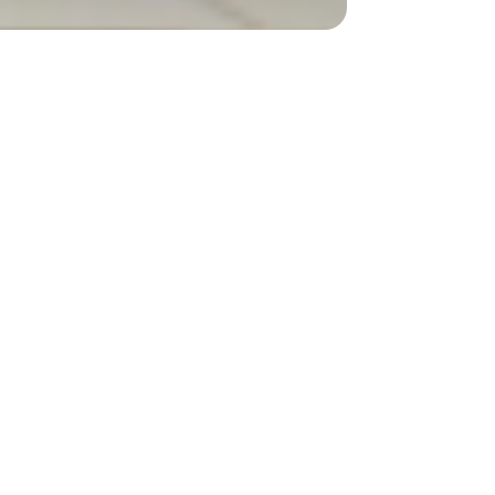
n entre les deux promotions de l’orphelinat Dar
n accueil chaleureux pour nos jeunes orphelines
rogramme d’accompagnement pour établir une
 bénéficiaires. Est ce par le biais des ateliers de
 collectifs.
ouhaitons une très bonne reprise à toutes nos
n courage à ces persévérants dans leurs études