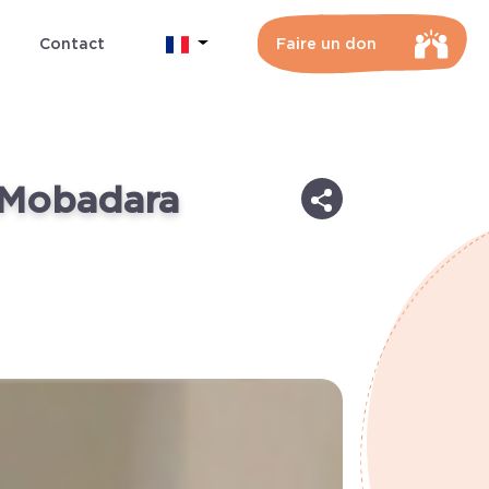
Contact
Faire un don
l Mobadara