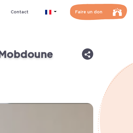
Contact
Faire un don
r Mobdoune