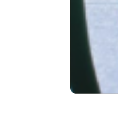
Cette séance va permettre aux n
de leur filière de formation univ