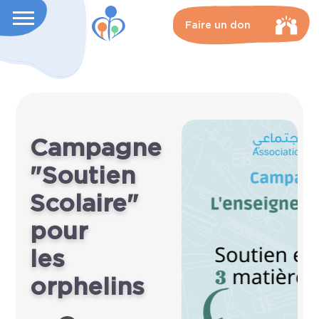
Faire un don
Campagne
"Soutien
Scolaire"
pour
les
orphelins